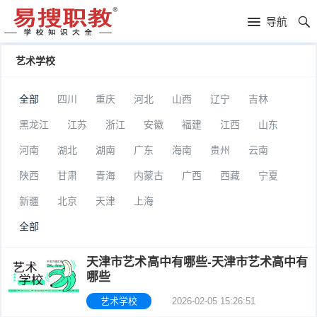
易
导航
搜
高
艺术学校
职
中
服
全部
四川
重庆
河北
山西
辽宁
吉林
教
落
装
司
黑龙江
江苏
浙江
安徽
福建
江西
山东
榜
学
法
足
河南
湖北
湖南
广东
海南
贵州
云南
陕西
甘肃
青海
内蒙古
广西
西藏
宁夏
校
警
球
叛
新疆
北京
天津
上海
官
学
逆
贵
全部
校
学
族
补
天津市艺术高中有哪些-天津市艺术高中有
校
学
习
复
哪些
艺术学校
2026-02-05 15:26:51
校
学
读
自