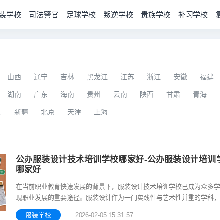
装学校
司法警官
足球学校
叛逆学校
贵族学校
补习学校
山西
辽宁
吉林
黑龙江
江苏
浙江
安徽
福建
湖南
广东
海南
贵州
云南
陕西
甘肃
青海
夏
新疆
北京
天津
上海
公办服装设计技术培训学校哪家好-公办服装设计培训
哪家好
在当前职业教育快速发展的背景下，服装设计技术培训学校已成为众多学
现职业发展的重要途径。服装设计作为一门实践性与艺术性并重的学科，
涉及设计理论与技法，还要求学员具备良好的审美能力与创新能力。随着
服装学校
2026-02-05 15:31:57