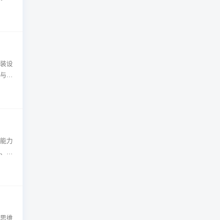
销售
装设
与就
设计
能力
、时
达能
思维