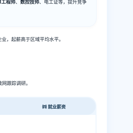
AM工程师
、
数控技师
、电工证等，提升竞争
企业，起薪高于区域平均水平。
教网跟踪调研。
㈣ 就业薪资