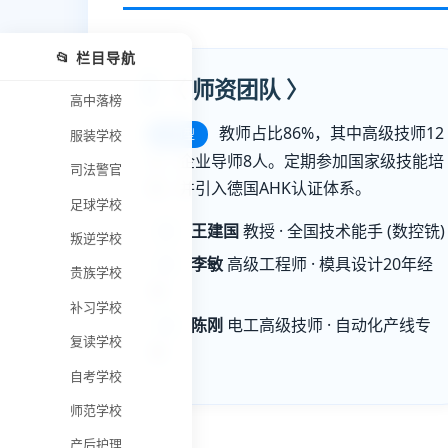
📂 栏目导航
〈 师资团队 〉
高中落榜
教师占比86%，其中高级技师12
双师型
服装学校
人，企业导师8人。定期参加国家级技能培
司法警官
训，并引入德国AHK认证体系。
足球学校
王建国
教授 · 全国技术能手 (数控铣)
叛逆学校
李敏
高级工程师 · 模具设计20年经
贵族学校
验
补习学校
陈刚
电工高级技师 · 自动化产线专
复读学校
家
自考学校
师范学校
产后护理