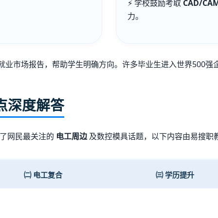
⚡ 学校鼓励考取
CAD/C
力。
就业市场报告，帮助学生明确方向。许多毕业生进入世界500强
热点深度解答
了网民最关注的
电工周边
及数控模具话题，以下内容由易搜职
㈡ 电工复合
㈢ 学历提升
】