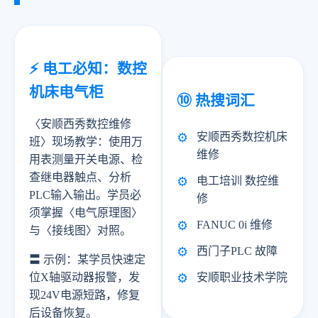
⚡ 电工必知：数控
机床电气柜
⑩ 热搜词汇
〈安顺西秀数控维修
安顺西秀数控机床
班〉现场教学：使用万
维修
用表测量开关电源、检
查继电器触点、分析
电工培训 数控维
PLC输入输出。学员必
修
须掌握〈电气原理图〉
FANUC 0i 维修
与〈接线图〉对照。
西门子PLC 故障
〓 示例：某学员快速定
安顺职业技术学院
位X轴驱动器报警，发
现24V电源短路，修复
后设备恢复。