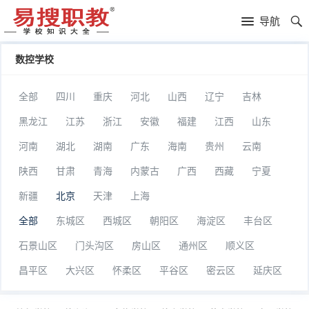
易
导航
搜
高
数控学校
职
中
服
全部
四川
重庆
河北
山西
辽宁
吉林
教
落
装
司
黑龙江
江苏
浙江
安徽
福建
江西
山东
榜
学
法
足
河南
湖北
湖南
广东
海南
贵州
云南
陕西
甘肃
青海
内蒙古
广西
西藏
宁夏
校
警
球
叛
新疆
北京
天津
上海
官
学
逆
贵
全部
东城区
西城区
朝阳区
海淀区
丰台区
校
学
族
补
石景山区
门头沟区
房山区
通州区
顺义区
校
学
习
复
昌平区
大兴区
怀柔区
平谷区
密云区
延庆区
校
学
读
自