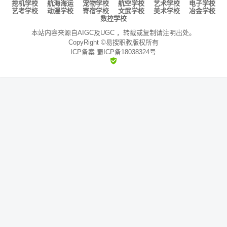
挖机学校
航海海运
宠物学校
航空学校
艺术学校
电子学校
艺考学校
动漫学校
寄宿学校
文武学校
美术学校
冶金学校
校
学
考
数控学校
本站内容来源自AIGC及UGC
，转载或复制请注明出处。
校
学
CopyRight ©
易搜职教
版权所有
ICP备案
蜀ICP备18038324号
校