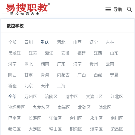
易
导航
搜
高
数控学校
职
中
服
全部
四川
重庆
河北
山西
辽宁
吉林
教
落
装
司
黑龙江
江苏
浙江
安徽
福建
江西
山东
榜
学
法
足
河南
湖北
湖南
广东
海南
贵州
云南
陕西
甘肃
青海
内蒙古
广西
西藏
宁夏
校
警
球
叛
新疆
北京
天津
上海
官
学
逆
贵
全部
万州区
涪陵区
渝中区
大渡口区
江北区
校
学
族
补
沙坪坝区
九龙坡区
南岸区
北碚区
渝北区
校
学
习
复
巴南区
长寿区
江津区
合川区
永川区
南川区
綦江区
大足区
璧山区
铜梁区
潼南区
荣昌区
校
学
读
自