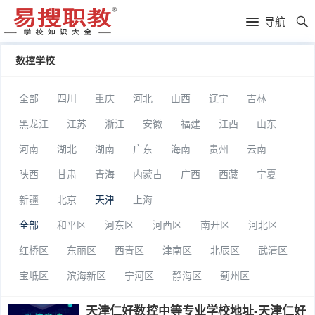
易
导航
搜
高
数控学校
职
中
服
全部
四川
重庆
河北
山西
辽宁
吉林
教
落
装
司
黑龙江
江苏
浙江
安徽
福建
江西
山东
榜
学
法
足
河南
湖北
湖南
广东
海南
贵州
云南
陕西
甘肃
青海
内蒙古
广西
西藏
宁夏
校
警
球
叛
新疆
北京
天津
上海
官
学
逆
贵
全部
和平区
河东区
河西区
南开区
河北区
校
学
族
补
红桥区
东丽区
西青区
津南区
北辰区
武清区
校
学
习
复
宝坻区
滨海新区
宁河区
静海区
蓟州区
校
学
读
自
天津仁好数控中等专业学校地址-天津仁好