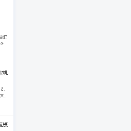
能已
众多
地区
控机
节，
富的
技校