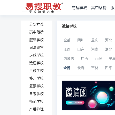
易搜职教
高中落榜
服
最新推荐
数控学校
高中落榜
服装学校
全部
四川
重庆
河北
司法警官
江西
山东
河南
湖北
足球学校
内蒙古
广西
西藏
宁
叛逆学校
全部
长春
吉林
四平
贵族学校
补习学校
复读学校
自考学校
师范学校
产后护理