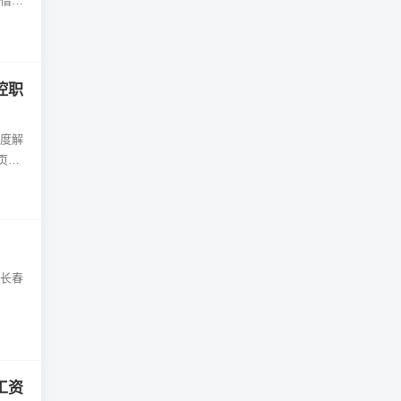
借多
技能
控职
深度解
页 专
 长春
工资