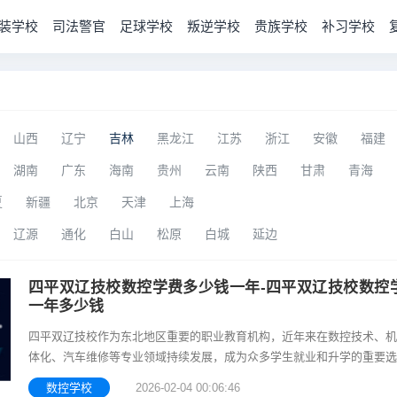
装学校
司法警官
足球学校
叛逆学校
贵族学校
补习学校
山西
辽宁
吉林
黑龙江
江苏
浙江
安徽
福建
湖南
广东
海南
贵州
云南
陕西
甘肃
青海
夏
新疆
北京
天津
上海
辽源
通化
白山
松原
白城
延边
四平双辽技校数控学费多少钱一年-四平双辽技校数控
一年多少钱
四平双辽技校作为东北地区重要的职业教育机构，近年来在数控技术、机
体化、汽车维修等专业领域持续发展，成为众多学生就业和升学的重要选
数控技术作为智能制造的重要组成部分，具有较强的职业性和实用性，是
数控学校
2026-02-04 00:06:46