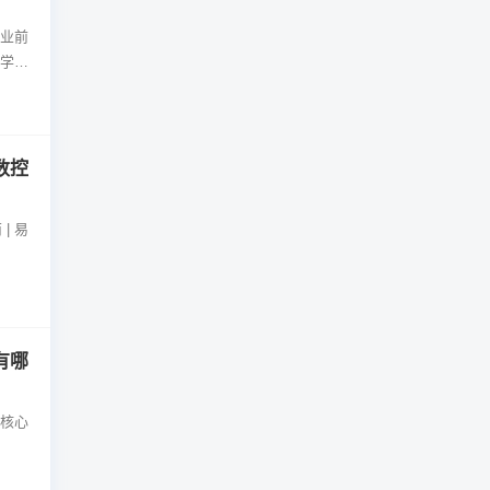
就业前
 学校
数控
| 易
有哪
及核心